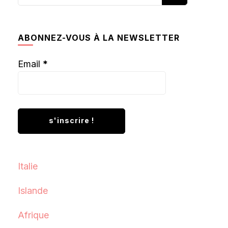
recherchiez
quelque
chose ?
ABONNEZ-VOUS À LA NEWSLETTER
Email
*
Italie
Islande
Afrique