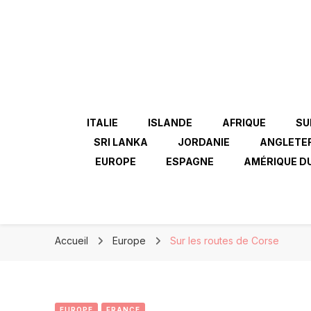
ITALIE
ISLANDE
AFRIQUE
SU
SRI LANKA
JORDANIE
ANGLETE
EUROPE
ESPAGNE
AMÉRIQUE D
Accueil
Europe
Sur les routes de Corse
EUROPE
FRANCE