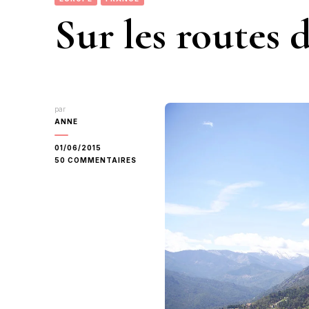
Sur les routes 
par
ANNE
01/06/2015
SUR
50 COMMENTAIRES
SUR
LES
ROUTES
DE
CORSE