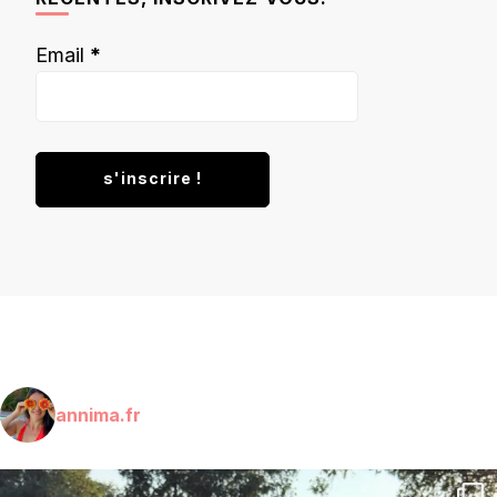
Email
*
annima.fr