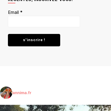
Email
*
annima.fr