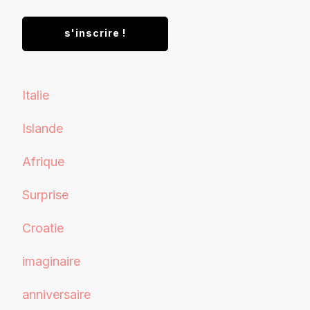
Italie
Islande
Afrique
Surprise
Croatie
imaginaire
anniversaire