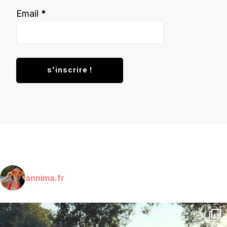
Email
*
annima.fr