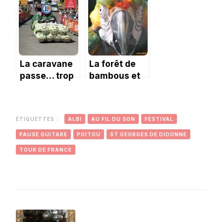
conseils !
La caravane
La forêt de
passe… trop
bambous et
vite
le motmot
houtouc
ÉTIQUETTES :
ALBI
AU FIL DU SON
FESTIVAL
PAUSE GUITARE
POITOU
ST GEORGES DE DIDONNE
TOUR DE FRANCE