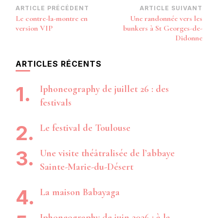
Navigation
ARTICLE PRÉCÉDENT
ARTICLE SUIVANT
Le contre-la-montre en
Une randonnée vers les
d’article
version VIP
bunkers à St Georges-de-
Didonne
ARTICLES RÉCENTS
Iphoneography de juillet 26 : des
festivals
Le festival de Toulouse
Une visite théâtralisée de l’abbaye
Sainte-Marie-du-Désert
La maison Babayaga
Iphoneography de juin 2026 : à la