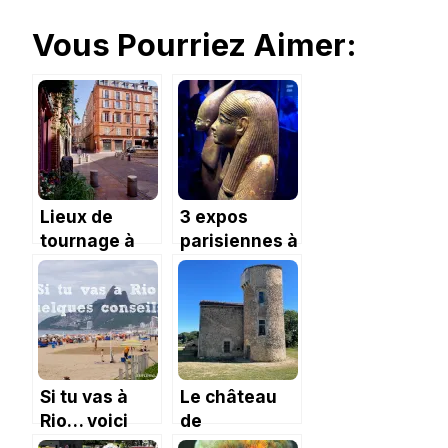
Vous Pourriez Aimer:
Lieux de
3 expos
tournage à
parisiennes à
Toulouse
voir lors de
l’été 2019.
Si tu vas à
Le château
Rio… voici
de
quelques
Chamousseau