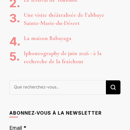
Le festival de Toulouse
Une visite théâtralisée de l’abbaye
Sainte-Marie-du-Désert
La maison Babayaga
Iphoneography de juin 2026 : à la
recherche de la fraîcheur
Vous
recherchiez
quelque
chose ?
ABONNEZ-VOUS À LA NEWSLETTER
Email
*