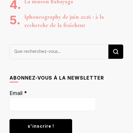
La maison Babayaga
Iphoneography de juin 2026 : à la
recherche de la fraîcheur
Vous
recherchiez
quelque
chose ?
ABONNEZ-VOUS À LA NEWSLETTER
Email
*