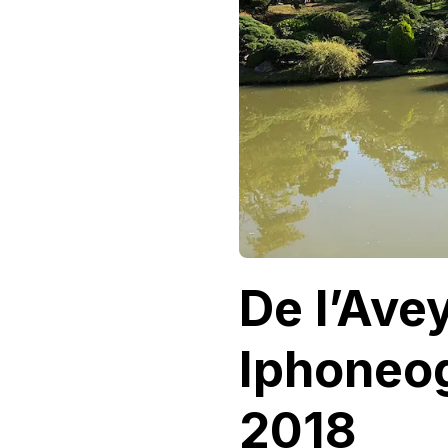
2018
De l’Ave
Iphoneo
2018