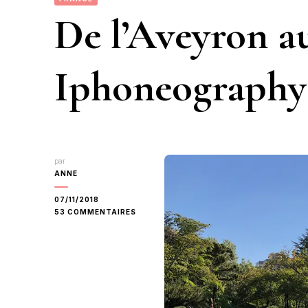
De l’Aveyron a
Iphoneography
par
ANNE
07/11/2018
SUR
53 COMMENTAIRES
DE
L’AVEYRON
AUX
USA
:
IPHONEOGRAPHY
OCTOBRE