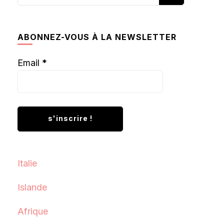
recherchiez
quelque
chose ?
ABONNEZ-VOUS À LA NEWSLETTER
Email
*
Italie
Islande
Afrique