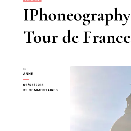
IPhoneography 
Tour de France
par
ANNE
06/08/2018
SUR
39 COMMENTAIRES
IPHONEOGRAPHY
JUILLET
2018
–
TOUR
DE
FRANCE