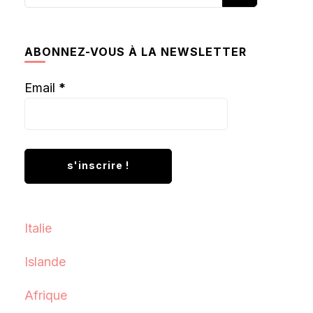
recherchiez
quelque
chose ?
ABONNEZ-VOUS À LA NEWSLETTER
Email
*
Italie
Islande
Afrique