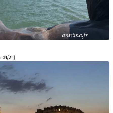
 »1/2″]