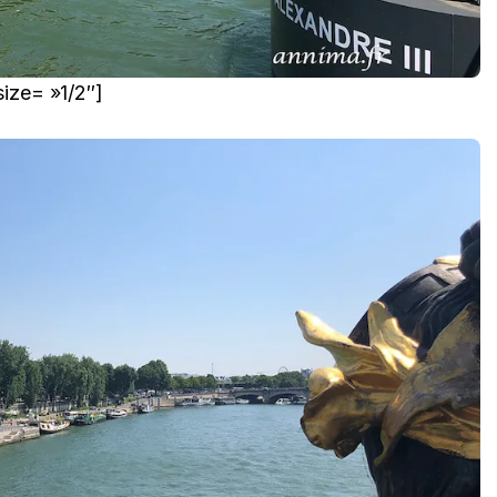
ize= »1/2″]