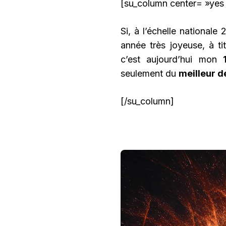
[su_column center= »yes
Si, à l’échelle nationa
année très joyeuse, à ti
c’est aujourd’hui mon
seulement du
meilleur d
[/su_column]