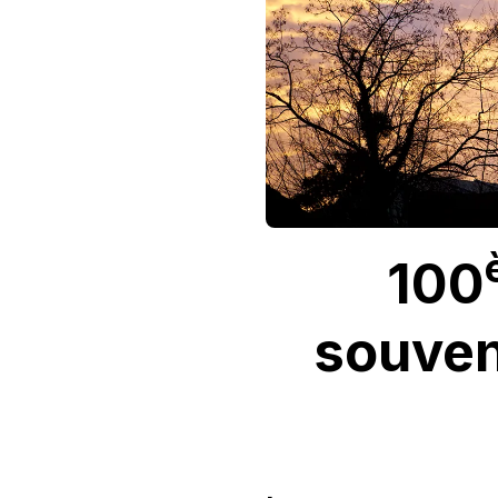
DE
2015.
100
souven