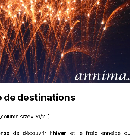
e de destinations
column size= »1/2″]
ense de découvrir
l’hiver
et le
froid enneigé du