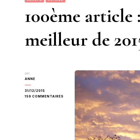
100ème article 
meilleur de 201
par
ANNE
31/12/2015
SUR
159 COMMENTAIRES
100ÈME
ARTICLE
:
SE
SOUVENIR
DU
MEILLEUR