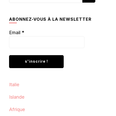
recherchiez
quelque
chose ?
ABONNEZ-VOUS À LA NEWSLETTER
Email
*
Italie
Islande
Afrique