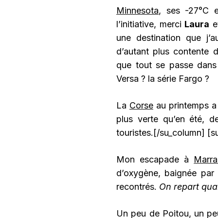
Minnesota
, ses -27°C e
l’initiative, merci
Laura
e
une destination que j’a
d’autant plus contente de
que tout se passe dans
Versa ? la série Fargo ?
La
Corse
au printemps a é
plus verte qu’en été, d
touristes.[/su_column] [s
Mon escapade à
Marra
d’oxygène, baignée par l
recontrés.
On repart qua
Un peu de Poitou, un p