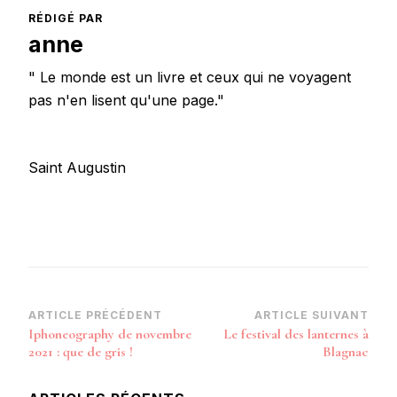
RÉDIGÉ PAR
anne
" Le monde est un livre et ceux qui ne voyagent
pas n'en lisent qu'une page."
Saint Augustin
Navigation
ARTICLE PRÉCÉDENT
ARTICLE SUIVANT
Iphoneography de novembre
Le festival des lanternes à
d’article
2021 : que de gris !
Blagnac