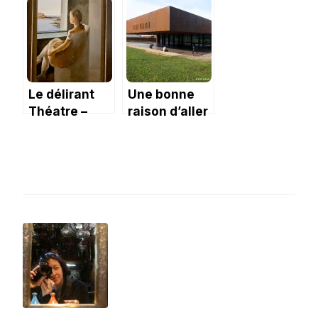
Musée de
Cadaqués
Le délirant
Une bonne
Théatre –
raison d’aller
Musée Dali à
à Rodez : le
Figueres
combiné
Café Bras –
musée
Soulages.