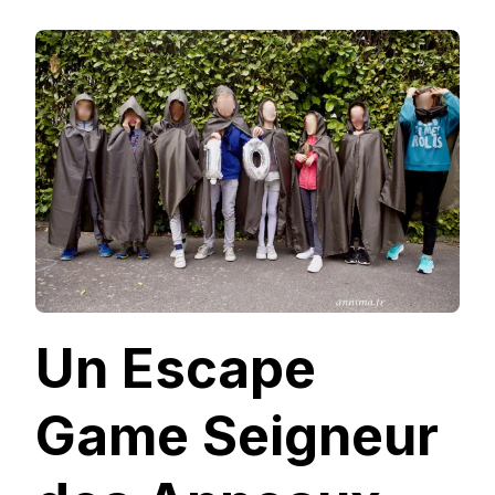
UN
ESCAPE
GAME
SEIGNEUR
DES
ANNEAUX
POUR
SON
ANNIVERSAIRE
DES
10
ANS.
Un Escape
Game Seigneur