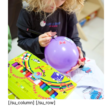
[/su_column] [/su_row]