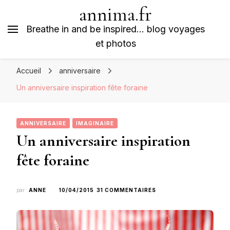
annima.fr
Breathe in and be inspired… blog voyages
et photos
Accueil
anniversaire
Un anniversaire inspiration fête foraine
ANNIVERSAIRE
IMAGINAIRE
Un anniversaire inspiration
fête foraine
SUR
par
ANNE
10/04/2015
31 COMMENTAIRES
UN
ANNIVERSAIRE
INSPIRATION
FÊTE