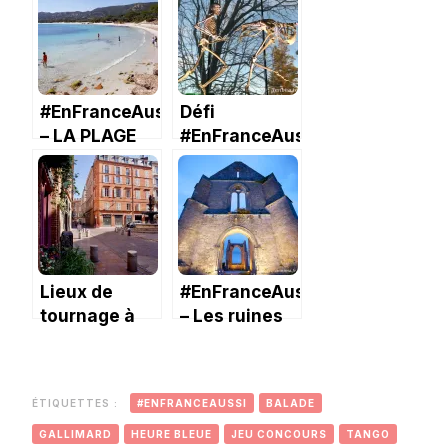
Muséum de
Toulouse.
#EnFranceAussi
Défi
– LA PLAGE
#EnFranceAussi
DE
de février:
PALOMBAGGIA
« Blanc
comme… »
Lieux de
#EnFranceAussi
tournage à
– Les ruines
Toulouse
de l’Abbaye
des
Châteliers
ÉTIQUETTES :
#ENFRANCEAUSSI
BALADE
GALLIMARD
HEURE BLEUE
JEU CONCOURS
TANGO