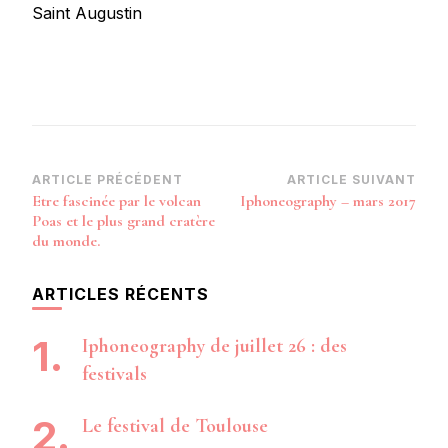
Saint Augustin
Navigation
ARTICLE PRÉCÉDENT
ARTICLE SUIVANT
Etre fascinée par le volcan
Iphoneography – mars 2017
d’article
Poas et le plus grand cratère
du monde.
ARTICLES RÉCENTS
Iphoneography de juillet 26 : des
festivals
Le festival de Toulouse