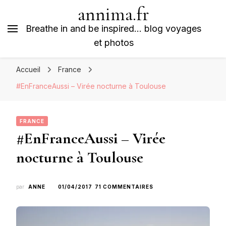
annima.fr
Breathe in and be inspired… blog voyages
et photos
Accueil
France
#EnFranceAussi – Virée nocturne à Toulouse
FRANCE
#EnFranceAussi – Virée
nocturne à Toulouse
SUR
par
ANNE
01/04/2017
71 COMMENTAIRES
#ENFRANCEAUSSI
–
VIRÉE
NOCTURNE