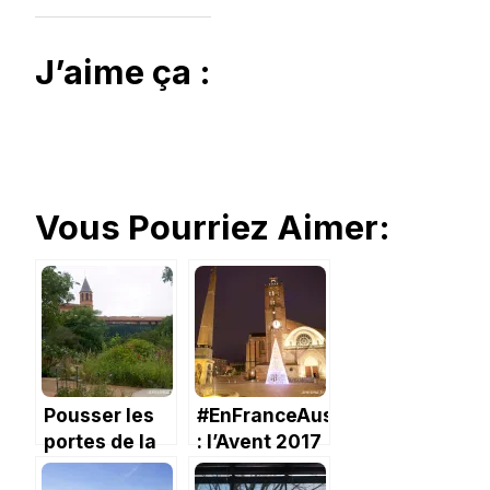
J’aime ça :
Vous Pourriez Aimer:
Pousser les
#EnFranceAussi
portes de la
: l’Avent 2017
serre du
à Toulouse