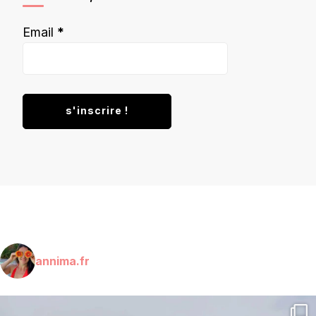
Email
*
annima.fr