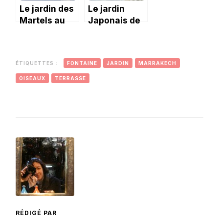
Le jardin des
Le jardin
Martels au
Japonais de
mois de juin.
Toulouse en
automne
ÉTIQUETTES :
FONTAINE
JARDIN
MARRAKECH
OISEAUX
TERRASSE
RÉDIGÉ PAR