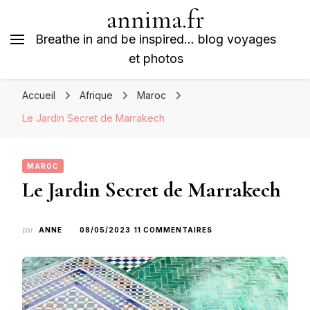
annima.fr
Breathe in and be inspired… blog voyages
et photos
Accueil
Afrique
Maroc
Le Jardin Secret de Marrakech
MAROC
Le Jardin Secret de Marrakech
SUR
par
ANNE
08/05/2023
11 COMMENTAIRES
LE
JARDIN
SECRET
DE
MARRAKECH