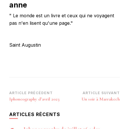
anne
" Le monde est un livre et ceux qui ne voyagent
pas n'en lisent qu'une page."
Saint Augustin
Navigation
ARTICLE PRÉCÉDENT
ARTICLE SUIVANT
Iphoneography d’avril 2023
Un soir à Marrakech
d’article
ARTICLES RÉCENTS