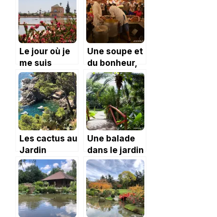
Le jour où je
Une soupe et
me suis
du bonheur,
perdue dans
l’heure bleue
Marrakech et
à Marrakech
autres
mésaventures.
Les cactus au
Une balade
Jardin
dans le jardin
Botanique du
d’Eden de
Cap Roig.
l’Ermitage