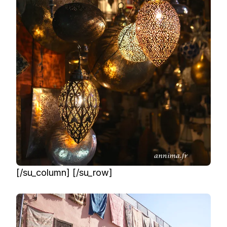
[/su_column] [/su_row]