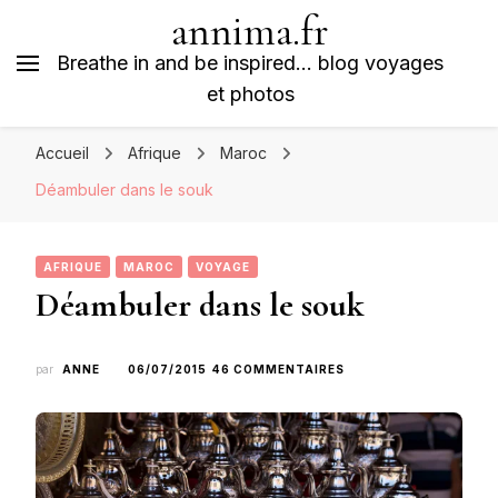
annima.fr
Breathe in and be inspired… blog voyages
et photos
Accueil
Afrique
Maroc
Déambuler dans le souk
AFRIQUE
MAROC
VOYAGE
Déambuler dans le souk
SUR
par
ANNE
06/07/2015
46 COMMENTAIRES
DÉAMBULER
DANS
LE
SOUK