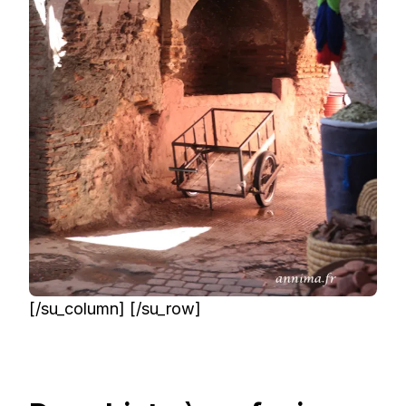
[/su_column] [/su_row]