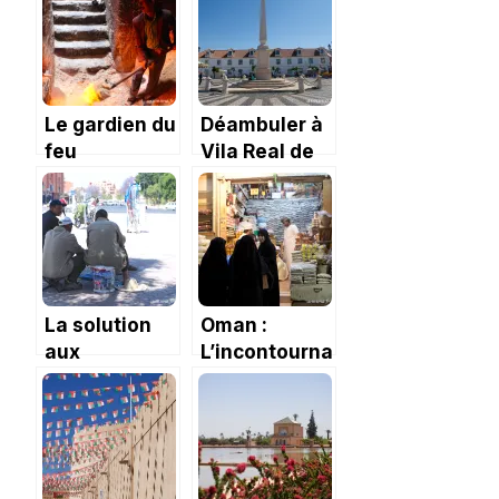
Le gardien du
Déambuler à
feu
Vila Real de
Santo
Antonio
La solution
Oman :
aux
L’incontournable
plombiers qui
souk de
n’arrivent
Mutrah.
jamais.