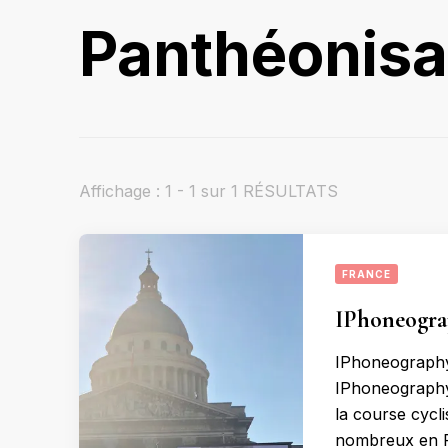
Panthéonisa
Affichage : 1 - 1 sur 1 RÉSULTATS
FRANCE
IPhoneograp
IPhoneography
IPhoneography 
la course cycl
nombreux en F