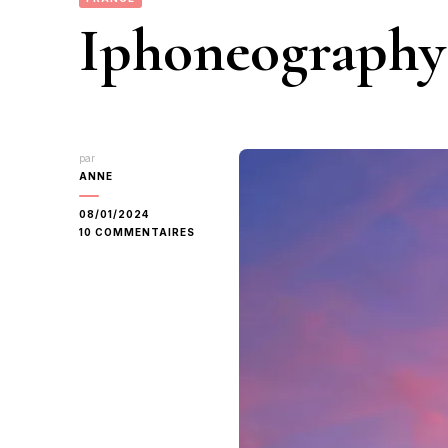
Iphoneography
par
ANNE
08/01/2024
SUR
10 COMMENTAIRES
IPHONEOGRAPHY
DÉCEMBRE
2023