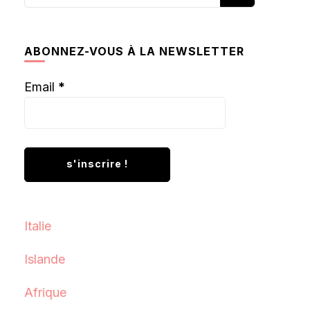
recherchiez
quelque
chose ?
ABONNEZ-VOUS À LA NEWSLETTER
Email
*
Italie
Islande
Afrique