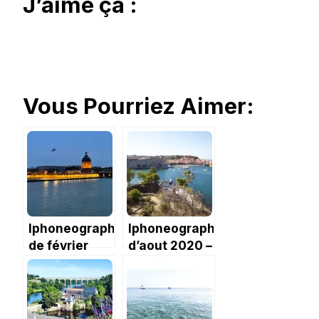
J’aime ça :
Vous Pourriez Aimer:
Iphoneography
Iphoneography
de février
d’aout 2020 –
2024, la
vacances
loose
dans le Sud