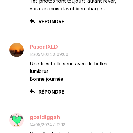
Tes photos font toujours autant rêver,
voilà un mois d’avril bien chargé .
RÉPONDRE
PascalXLD
14/05/2024 à 09:00
Une très belle série avec de belles
lumières
Bonne journée
RÉPONDRE
goaldiggah
14/05/2024 à 12:18