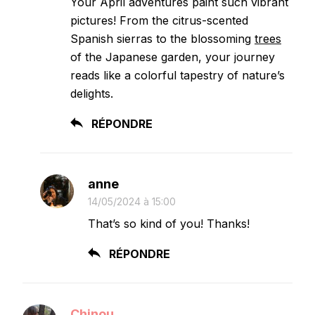
Your April adventures paint such vibrant
pictures! From the citrus-scented
Spanish sierras to the blossoming
trees
of the Japanese garden, your journey
reads like a colorful tapestry of nature’s
delights.
RÉPONDRE
anne
14/05/2024 à 15:00
That’s so kind of you! Thanks!
RÉPONDRE
Chinou