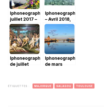
Iphoneography:
Iphoneography
juillet 2017 –
– Avril 2018,
les vacances!
le retour du
soleil
Iphoneography
Iphoneography
de juillet
de mars
2023 :
2024, un peu
vacances et
triste
culture
ÉTIQUETTES :
MAJORQUE
SALAGOU
TOULOUSE