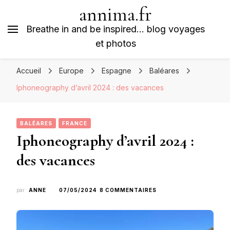
annima.fr
Breathe in and be inspired… blog voyages
et photos
Accueil
Europe
Espagne
Baléares
Iphoneography d’avril 2024 : des vacances
BALÉARES
FRANCE
Iphoneography d’avril 2024 :
des vacances
SUR
par
ANNE
07/05/2024
8 COMMENTAIRES
IPHONEOGRAPHY
D’AVRIL
2024 :
DES