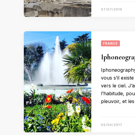
07/07/2019
FRANCE
Iphoneogra
Iphoneography 
vous s’il exis
vers le ciel. J
l’habitude, pou
pleuvoir, et l
05/04/2017