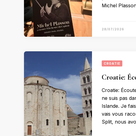
Michel Plasson
28/07/2026
CROATIE
Croatie: Éc
Croatie: Écout
ne suis pas dan
Islande. Je fai
vais vous raco
Split, nous av