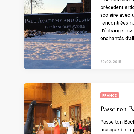
précédent artic
scolaire avec 
rencontrées no
d’échanger avec
enchantés d’al
20/02/2015
FRANCE
Passe ton B
Passe ton Bach
musique baroq