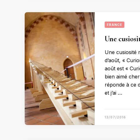
FRANCE
Une cusiosi
Une cusiosité 
d’août, « Curi
août est « Cur
bien aimé cher
réponde à ce d
et j’ai …
13/07/2016