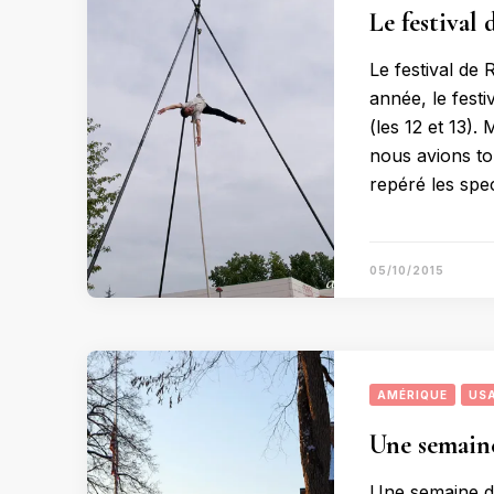
Le festival
Le festival de
année, le fest
(les 12 et 13). 
nous avions tou
repéré les spe
05/10/2015
AMÉRIQUE
US
Une semaine
Une semaine da