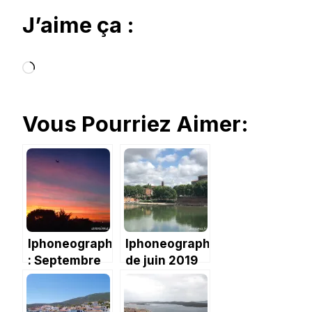
J’aime ça :
Chargement…
Vous Pourriez Aimer:
Iphoneography
Iphoneography
: Septembre
de juin 2019
2017 – la
sous le signe
rentrée
de la
musique !