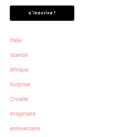
Italie
Islande
Afrique
Surprise
Croatie
imaginaire
anniversaire