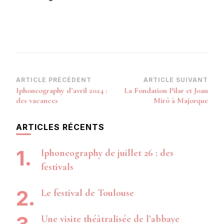
Navigation
ARTICLE PRÉCÉDENT
ARTICLE SUIVANT
Iphoneography d’avril 2024 :
La Fondation Pilar et Joan
d’article
des vacances
Miró à Majorque
ARTICLES RÉCENTS
Iphoneography de juillet 26 : des
festivals
Le festival de Toulouse
Une visite théâtralisée de l’abbaye