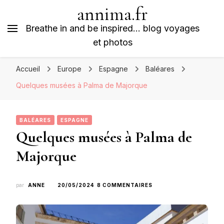
annima.fr
Breathe in and be inspired… blog voyages
et photos
Accueil
Europe
Espagne
Baléares
Quelques musées à Palma de Majorque
BALÉARES
ESPAGNE
Quelques musées à Palma de
Majorque
SUR
par
ANNE
20/05/2024
8 COMMENTAIRES
QUELQUES
MUSÉES
À
PALMA