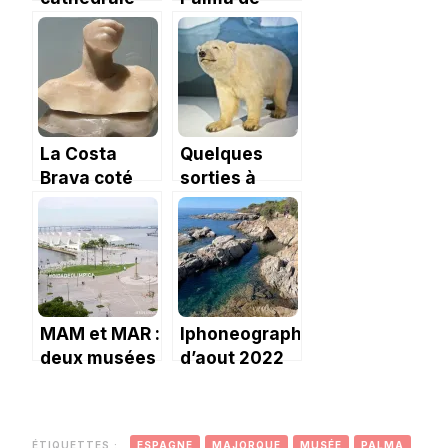
de Palma sur
Majorque
l’ile de
Majorque
La Costa
Quelques
Brava coté
sorties à
musées
Toulouse
avec les
enfants.
MAM et MAR :
Iphoneography
deux musées
d’aout 2022
à découvrir à
étoiles et
Rio.
musées
ÉTIQUETTES :
ESPAGNE
MAJORQUE
MUSÉE
PALMA