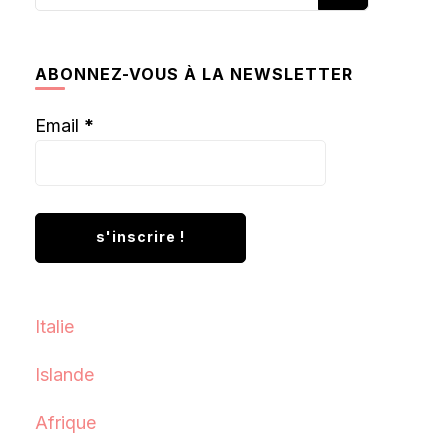
recherchiez
quelque
chose ?
ABONNEZ-VOUS À LA NEWSLETTER
Email
*
Italie
Islande
Afrique