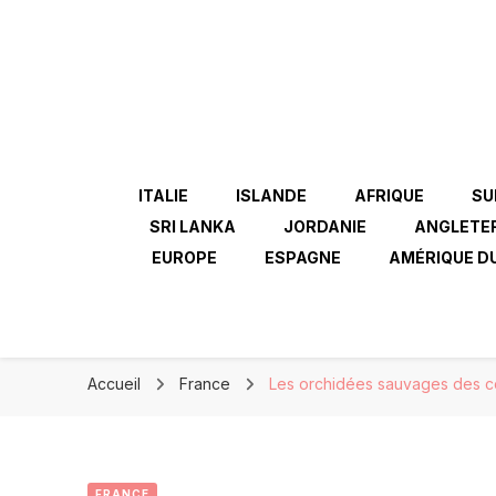
ITALIE
ISLANDE
AFRIQUE
SU
SRI LANKA
JORDANIE
ANGLETE
EUROPE
ESPAGNE
AMÉRIQUE D
Accueil
France
Les orchidées sauvages des co
FRANCE