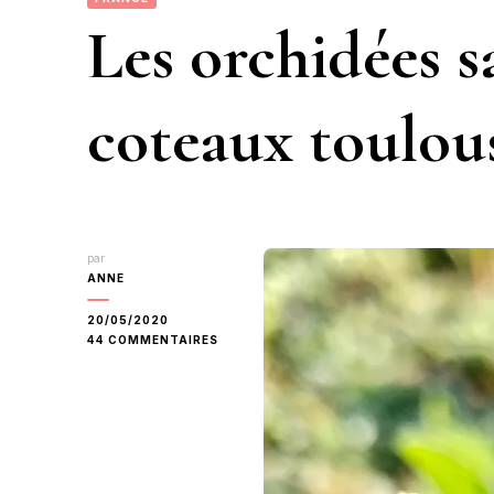
Les orchidées s
coteaux toulous
par
ANNE
20/05/2020
SUR
44 COMMENTAIRES
LES
ORCHIDÉES
SAUVAGES
DES
COTEAUX
TOULOUSAINS.