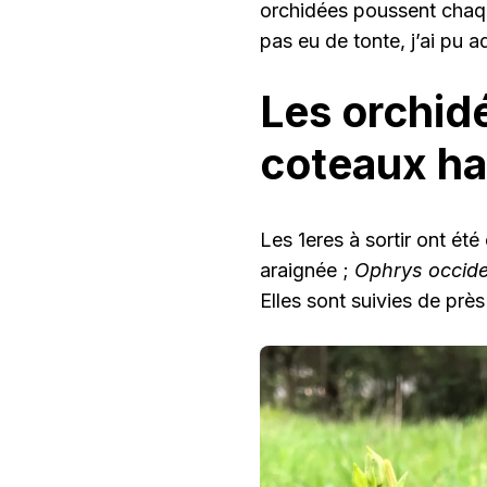
orchidées poussent chaqu
pas eu de tonte, j’ai pu 
Les orchid
coteaux ha
Les 1eres à sortir ont é
araignée ;
Ophrys occide
Elles sont suivies de prè