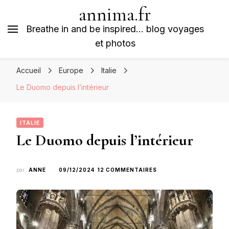
annima.fr
Breathe in and be inspired… blog voyages
et photos
Accueil
Europe
Italie
Le Duomo depuis l’intérieur
ITALIE
Le Duomo depuis l’intérieur
SUR
par
ANNE
09/12/2024
12 COMMENTAIRES
LE
DUOMO
DEPUIS
L’INTÉRIEUR