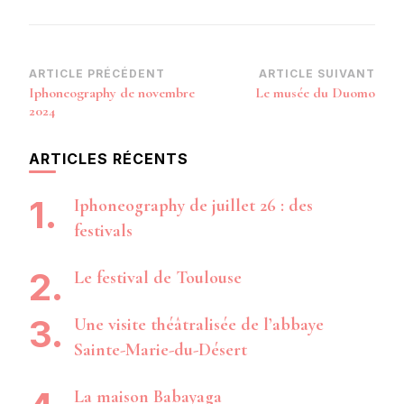
Navigation
ARTICLE PRÉCÉDENT
ARTICLE SUIVANT
Iphoneography de novembre
Le musée du Duomo
d’article
2024
ARTICLES RÉCENTS
Iphoneography de juillet 26 : des
festivals
Le festival de Toulouse
Une visite théâtralisée de l’abbaye
Sainte-Marie-du-Désert
La maison Babayaga