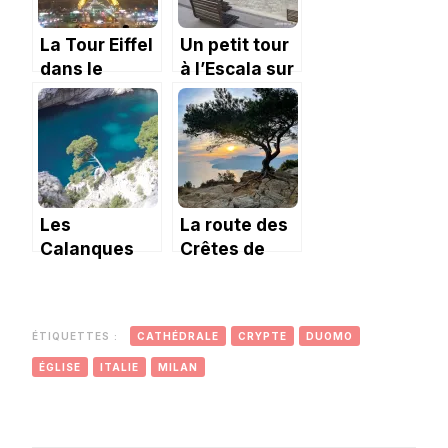
La Tour Eiffel
Un petit tour
dans le
à l’Escala sur
brouillard et
la Costa
autres
Brava.
expériences.
Les
La route des
Calanques
Crêtes de
depuis
Cassis à La
Cassis : Port
Ciotat
Pin, Port Miou
ÉTIQUETTES :
CATHÉDRALE
CRYPTE
DUOMO
et En-Vau
ÉGLISE
ITALIE
MILAN