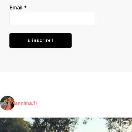
Email
*
annima.fr