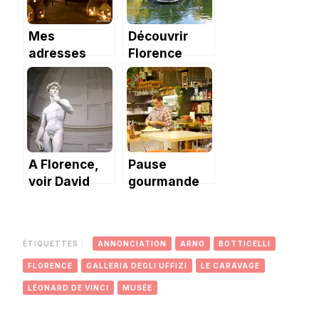
Mes
Découvrir
adresses
Florence
testées et
depuis les
validées à
jardins de
Florence.
Boboli.
A Florence,
Pause
voir David
gourmande
avant tout.
au Mercato
Centrale de
Florence.
ÉTIQUETTES :
ANNONCIATION
ARNO
BOTTICELLI
FLORENCE
GALLERIA DEGLI UFFIZI
LE CARAVAGE
LÉONARD DE VINCI
MUSÉE