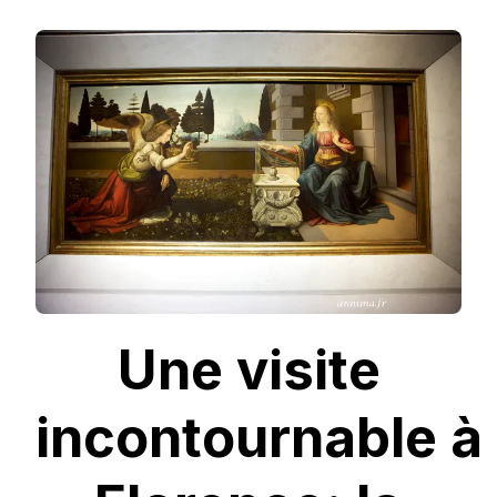
UNE
VISITE
INCONTOURNABLE
À
FLORENCE:
LA
GALLERIA
DEGLI
UFFIZI.
Une visite
incontournable à