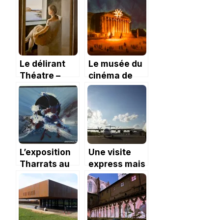
Le délirant
Le musée du
Théatre –
cinéma de
Musée Dali à
Gérone
Figueres
L’exposition
Une visite
Tharrats au
express mais
Musée de
privée au
Cadaqués
Musée
Aéroscopia