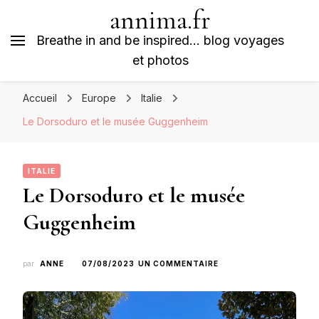
annima.fr
Breathe in and be inspired… blog voyages
et photos
Accueil
Europe
Italie
Le Dorsoduro et le musée Guggenheim
ITALIE
Le Dorsoduro et le musée
Guggenheim
SUR
par
ANNE
07/08/2023
UN COMMENTAIRE
LE
DORSODURO
ET
LE