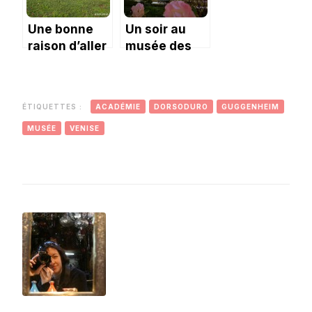
Une bonne
Un soir au
raison d’aller
musée des
à Rodez : le
Augustins
combiné
Café Bras –
ÉTIQUETTES :
ACADÉMIE
DORSODURO
GUGGENHEIM
musée
Soulages.
MUSÉE
VENISE