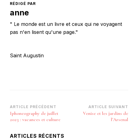
RÉDIGÉ PAR
anne
" Le monde est un livre et ceux qui ne voyagent
pas n'en lisent qu'une page."
Saint Augustin
Navigation
ARTICLE PRÉCÉDENT
ARTICLE SUIVANT
Iphoneography de juillet
Venise et les jardins de
d’article
2023 : vacances et culture
l’Arsenal
ARTICLES RÉCENTS