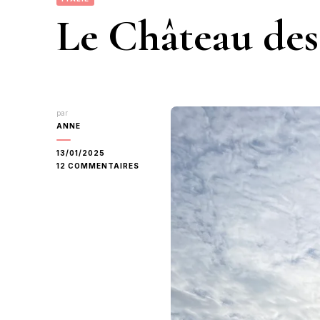
Le Château des
par
ANNE
13/01/2025
SUR
12 COMMENTAIRES
LE
CHÂTEAU
DES
SFORZA
À
MILAN