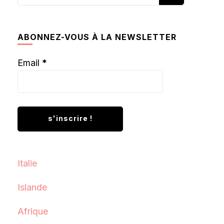
recherchiez
quelque
chose ?
ABONNEZ-VOUS À LA NEWSLETTER
Email
*
Italie
Islande
Afrique