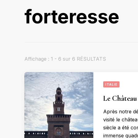
forteresse
Affichage : 1 - 6 sur 6 RÉSULTATS
ITALIE
Le Château 
Après notre dé
visité le chât
siècle a été c
immense quadri