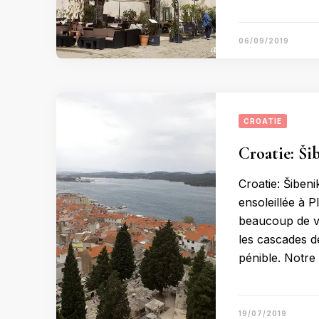
06/09/2019
CROATIE
Croatie: Šib
Croatie: Šibeni
ensoleillée à 
beaucoup de ve
les cascades d
pénible. Notre 
19/07/2019