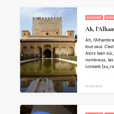
ESPAGNE
EUR
Ah, l’Alham
Ah, l’Alhambra 
tout seul. C’es
Alors bien sûr,
nombreux, les 
conseils [su_r
19/05/2014