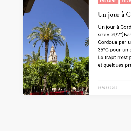
ESPAGNE
EUR
Un jour à C
Un jour à Cord
size= »1/2″]Bas
Cordoue par un
35°C pour un d
Le trajet n’est
et quelques pra
16/05/2014