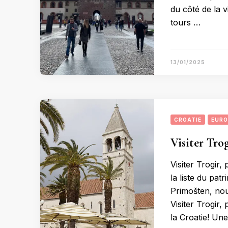
du côté de la vi
tours …
13/01/2025
CROATIE
EURO
Visiter Trog
Visiter Trogir, 
la liste du pa
Primošten, no
Visiter Trogir, 
la Croatie! Une 