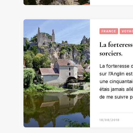
FRANCE
VOYA
La forteress
sorciers.
La forteresse d
sur l’Anglin es
une cinquantain
étais jamais al
de me suivre po
18/08/2018