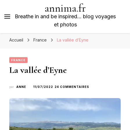
annima.fr
Breathe in and be inspired… blog voyages
et photos
Accueil
France
La vallée d’Eyne
FRANCE
La vallée d’Eyne
SUR
par
ANNE
11/07/2022
24 COMMENTAIRES
LA
VALLÉE
D’EYNE