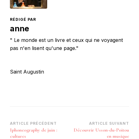
RÉDIGÉ PAR
anne
" Le monde est un livre et ceux qui ne voyagent
pas n'en lisent qu'une page."
Saint Augustin
Navigation
ARTICLE PRÉCÉDENT
ARTICLE SUIVANT
Iphoneography de juin :
Découvrir Usson-du-Poitou
d’article
cultures
en musique