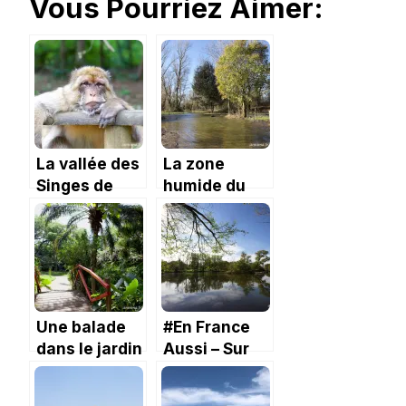
Vous Pourriez Aimer:
La vallée des
La zone
Singes de
humide du
Romagne.
Confluent à
Portet sur
Garonne.
Une balade
#En France
dans le jardin
Aussi – Sur
d’Eden de
les Coteaux
l’Ermitage
des Fadets