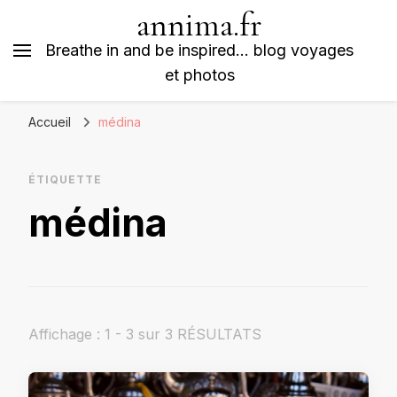
annima.fr
Breathe in and be inspired… blog voyages
et photos
Accueil
médina
ÉTIQUETTE
médina
Affichage : 1 - 3 sur 3 RÉSULTATS