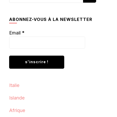
recherchiez
quelque
chose ?
ABONNEZ-VOUS À LA NEWSLETTER
Email
*
Italie
Islande
Afrique