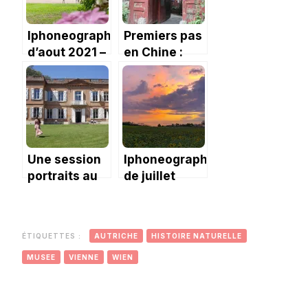
Iphoneography
Premiers pas
d’aout 2021 –
en Chine :
déménagement
Pékin, la ville
Une session
Iphoneography
portraits au
de juillet
Domaine de
2020 : Un été
Montjoie
en France
ÉTIQUETTES :
AUTRICHE
HISTOIRE NATURELLE
MUSEE
VIENNE
WIEN