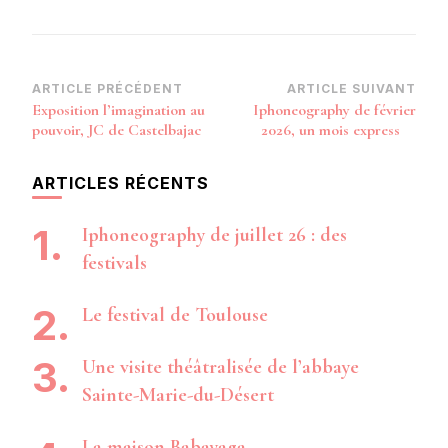
Navigation
ARTICLE PRÉCÉDENT
ARTICLE SUIVANT
Exposition l’imagination au
Iphoneography de février
d’article
pouvoir, JC de Castelbajac
2026, un mois express
ARTICLES RÉCENTS
Iphoneography de juillet 26 : des
festivals
Le festival de Toulouse
Une visite théâtralisée de l’abbaye
Sainte-Marie-du-Désert
La maison Babayaga