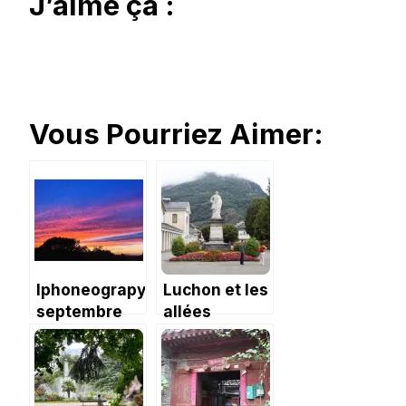
J’aime ça :
Vous Pourriez Aimer:
Iphoneograpy
Luchon et les
septembre
allées
2018 : le nez
d’Étigny
en l’air
#EnFranceAussi
ville mal
aimée