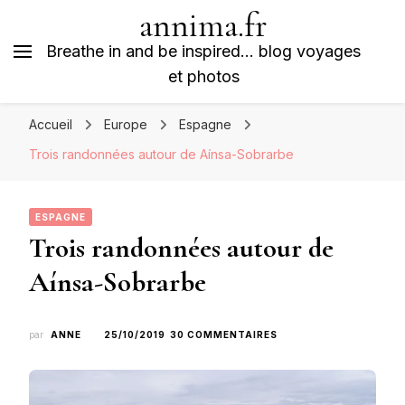
annima.fr
Breathe in and be inspired… blog voyages
et photos
Accueil
Europe
Espagne
Trois randonnées autour de Aínsa-Sobrarbe
ESPAGNE
Trois randonnées autour de
Aínsa-Sobrarbe
SUR
par
ANNE
25/10/2019
30 COMMENTAIRES
TROIS
RANDONNÉES
AUTOUR
DE