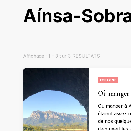
Aínsa-Sobr
Affichage : 1 - 3 sur 3 RÉSULTATS
ESPAGNE
Où manger 
Où manger à A
étaient assez 
de nos quelque
découvert les 