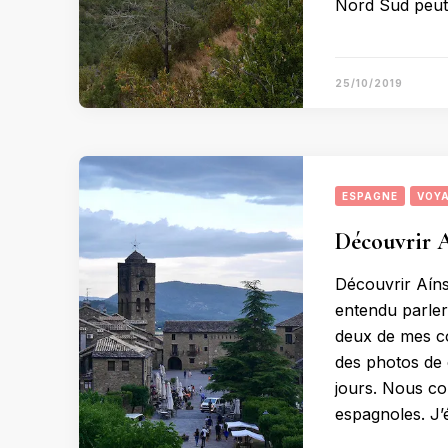
Nord Sud peut 
25/10/2019
ESPAGNE
VOY
Découvrir A
Découvrir Aíns
entendu parler
deux de mes co
des photos de 
jours. Nous co
espagnoles. J’