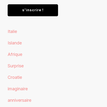
Italie
Islande
Afrique
Surprise
Croatie
imaginaire
anniversaire