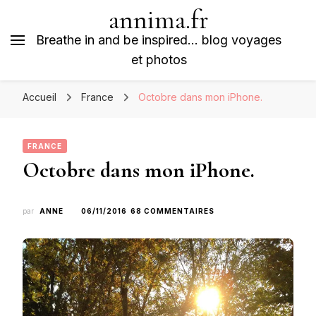
annima.fr
Breathe in and be inspired… blog voyages
et photos
Accueil
France
Octobre dans mon iPhone.
FRANCE
Octobre dans mon iPhone.
SUR
par
ANNE
06/11/2016
68 COMMENTAIRES
OCTOBRE
DANS
MON
IPHONE.