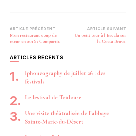
Navigation
ARTICLE PRÉCÉDENT
ARTICLE SUIVANT
Mon restaurant coup de
Un petit tour à l’Escala sur
d’article
cœur en 2016 : Compartir.
la Costa Brava.
ARTICLES RÉCENTS
Iphoneography de juillet 26 : des
festivals
Le festival de Toulouse
Une visite théâtralisée de l’abbaye
Sainte-Marie-du-Désert