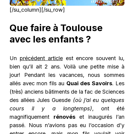
[/su_column][/su_row]
Que faire à Toulouse
avec les enfants ?
Un
précédent article
est encore souvent lu,
bien qu’il ait 2 ans. Voilà une petite mise à
jour! Pendant les vacances, nous sommes
allés avec mon fils au
Quai des Savoirs
. Les
(très) anciens bâtiments de la fac de Sciences
des allées Jules Guesde
(où j’ai eu quelques
cours il y a longtemps)
, ont été
magnifiquement
rénovés
et inaugurés l’an
passé. Nous n’avions pas eu l’occasion d’y
entrer encore, mais mon fils voulait voir