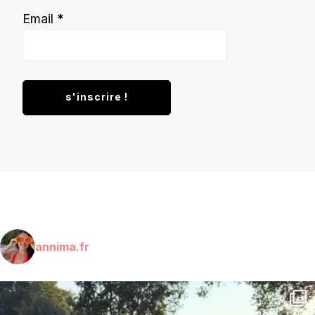
Email
*
annima.fr