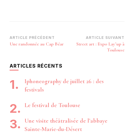
Navigation
ARTICLE PRÉCÉDENT
ARTICLE SUIVANT
Une randonnée au Cap Béar
Street art : Expo Lay’up à
d’article
Toulouse
ARTICLES RÉCENTS
Iphoneography de juillet 26 : des
festivals
Le festival de Toulouse
Une visite théâtralisée de l’abbaye
Sainte-Marie-du-Désert