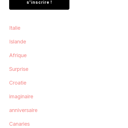
Italie
Islande
Afrique
Surprise
Croatie
imaginaire
anniversaire
Canaries