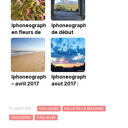
Iphoneography
Iphoneography
en fleurs de
de début
mars 2021
Juillet 2019-
Diversité
Iphoneography
Iphoneography-
– avril 2017
aout 2017 :
au soleil
des balades
ÉTIQUETTES :
COLLIOURE
HALLE DE LA MACHINE
ORCHIDÉES
TOULOUSE