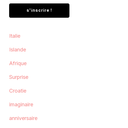
Italie
Islande
Afrique
Surprise
Croatie
imaginaire
anniversaire