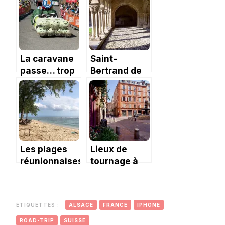
moi : la
chapelle de
la Gleysette.
La caravane
Saint-
passe… trop
Bertrand de
vite
Comminges
sur le Chemin
de
Compostelle
Les plages
Lieux de
réunionnaises :
tournage à
au bord de
Toulouse
l’Océan
Indien
ÉTIQUETTES :
ALSACE
FRANCE
IPHONE
ROAD-TRIP
SUISSE