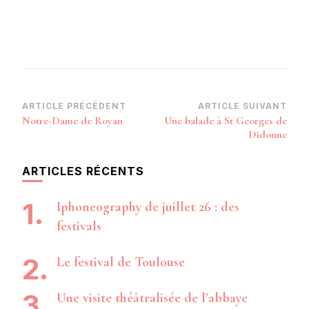
Navigation
ARTICLE PRÉCÉDENT
ARTICLE SUIVANT
Notre-Dame de Royan
Une balade à St Georges de
d’article
Didonne
ARTICLES RÉCENTS
Iphoneography de juillet 26 : des
festivals
Le festival de Toulouse
Une visite théâtralisée de l’abbaye