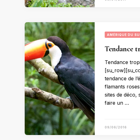
AMÉRIQUE DU S
Tendance tro
Tendance tropi
[su_row][su_co
tendance de l’é
flamants roses
sites de déco, 
faire un …
09/06/2016