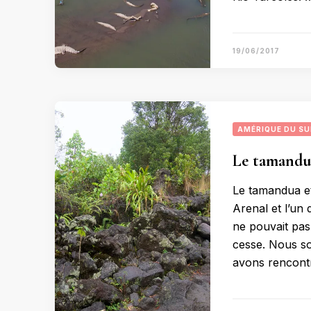
19/06/2017
AMÉRIQUE DU S
Le tamandua
Le tamandua et
Arenal et l’un
ne pouvait pas 
cesse. Nous so
avons rencont