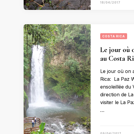
18/04/2017
COSTA RICA
Le jour où o
au Costa Ri
Le jour où on 
Rica: La Paz W
ensoleillée d
direction de L
visiter le La P
…
09/04/2017