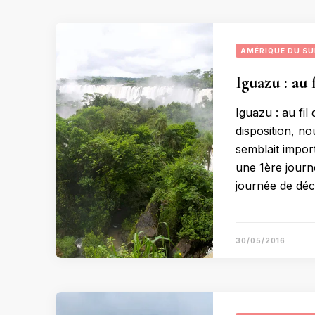
AMÉRIQUE DU S
Iguazu : au 
Iguazu : au fil
disposition, no
semblait import
une 1ère journ
journée de déc
30/05/2016