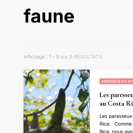
faune
Affichage : 1 - 9 sur 9 RÉSULTATS
AMÉRIQUE DU S
Les paresseu
au Costa Ri
Les paresseux 
Rica. Comme je 
Rica, nous avi