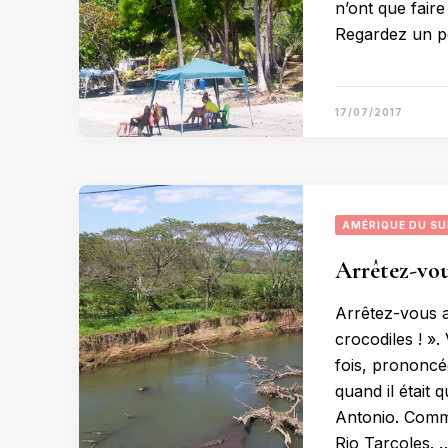
n’ont que fair
Regardez un 
17/07/2017
AMÉRIQUE DU S
Arrêtez-vou
Arrêtez-vous a
crocodiles ! ».
fois, prononcé
quand il était
Antonio. Commen
Rio Tarcoles. 