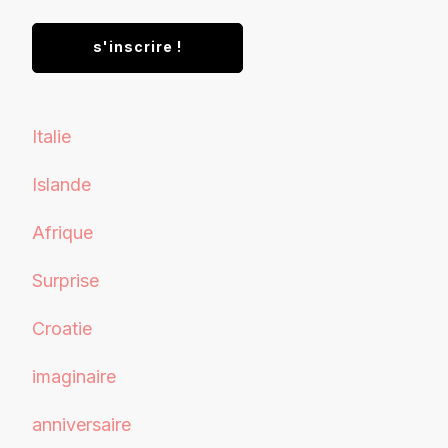
Italie
Islande
Afrique
Surprise
Croatie
imaginaire
anniversaire