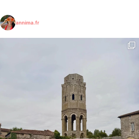
annima.fr