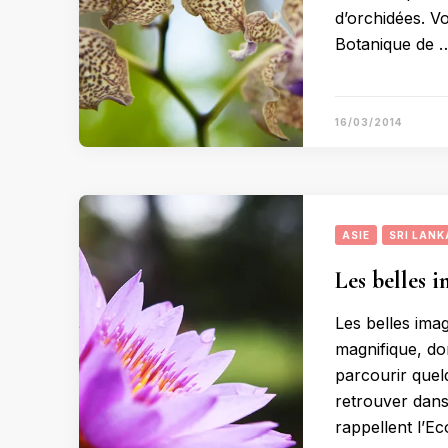
d’orchidées. V
Botanique de 
16/03/2014
ASIE
SRI LANK
Les belles 
Les belles ima
magnifique, don
parcourir quelq
retrouver dan
rappellent l’E