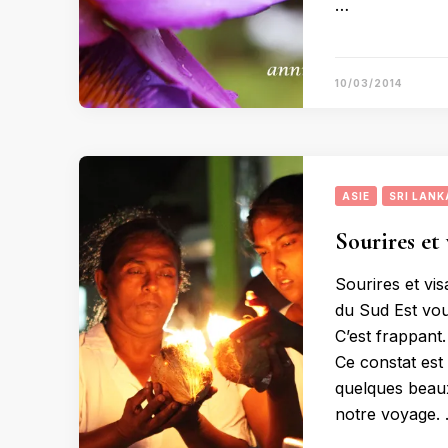
…
10/03/2014
ASIE
SRI LANK
Sourires et
Sourires et vi
du Sud Est vou
C’est frappant
Ce constat est
quelques beaux
notre voyage.