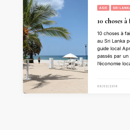
ASIE
SRI LANK
10 choses à 
10 choses à fai
au Sri Lanka p
guide local Ap
passés par un 
l’économie loc
09/03/2014