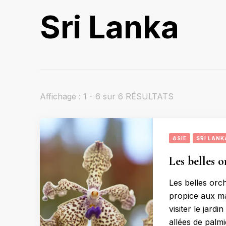
Sri Lanka
Affichage : 1 - 6 sur 6 RÉSULTATS
ASIE
SRI LANK
Les belles 
Les belles orc
propice aux ma
visiter le jard
allées de palmi