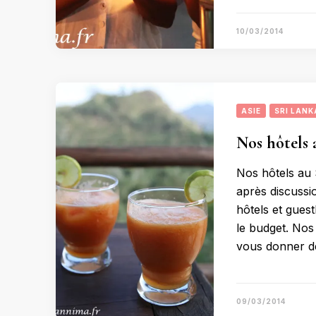
10/03/2014
ASIE
SRI LANK
Nos hôtels 
Nos hôtels au S
après discussi
hôtels et gues
le budget. Nos
vous donner d
09/03/2014