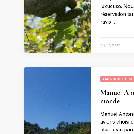
luxueuse. Nous
réservation tar
ravis …
21/07/2017
AMÉRIQUE DU S
Manuel Anto
monde.
Manuel Antoni
avions choisi d
plus beau parc