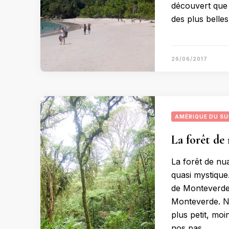
découvert que 
des plus belle
26/06/2017
AMÉRIQUE DU S
La forêt de
La forêt de nu
quasi mystique.
de Monteverde, 
Monteverde. No
plus petit, mo
nos pas …