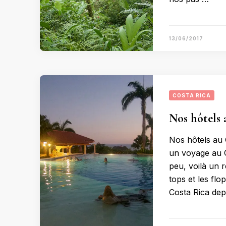
13/06/2017
COSTA RICA
Nos hôtels a
Nos hôtels au 
un voyage au C
peu, voilà un 
tops et les fl
Costa Rica dep