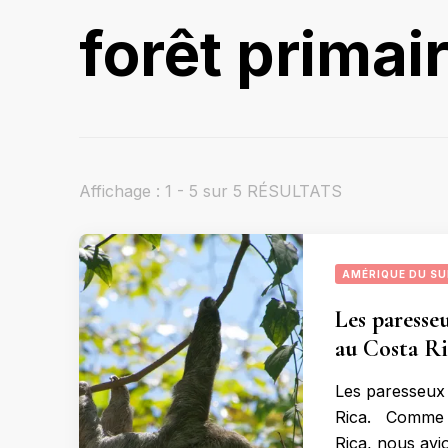
forêt primai
Affichage : 1 - 5 sur 5 RÉSULTATS
AMÉRIQUE DU S
Les paresseu
au Costa Ri
Les paresseux 
Rica. Comme je 
Rica, nous avi