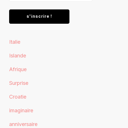
Italie
Islande
Afrique
Surprise
Croatie
imaginaire
anniversaire