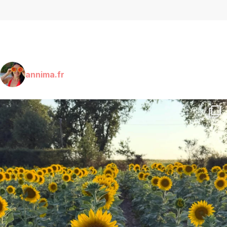
annima.fr