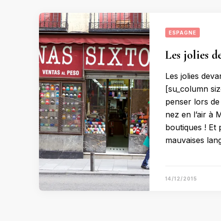
ESPAGNE
Les jolies 
Les jolies dev
[su_column siz
penser lors de 
nez en l’air à 
boutiques ! Et
mauvaises lang
14/12/2015