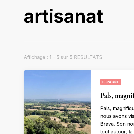
artisanat
Affichage : 1 - 5 sur 5 RÉSULTATS
ESPAGNE
Pals, magni
Pals, magnifiq
nous avons visi
Brava. Son nom
tout autour, la