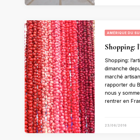
AMÉRIQUE DU S
Shopping: l
Shopping: l’ar
dimanche depui
marché artisan
rapporter du Br
nous y sommes
rentrer en Fra
23/06/2016