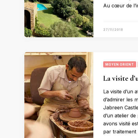
Au cœur de l’i
27/11/2018
MOYEN ORIENT
La visite d’
La visite d’un 
d’admirer les 
Jabreen Castle
d’un atelier d
avons visité es
par traitement