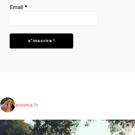
Email
*
annima.fr